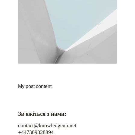
My post content
Зв'яжіться з нами:
contact@knowledgeup.net
+447309828894