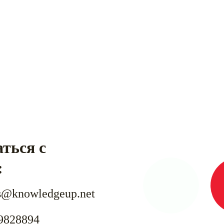
ться с 
:
s@knowledgeup.net
9828894