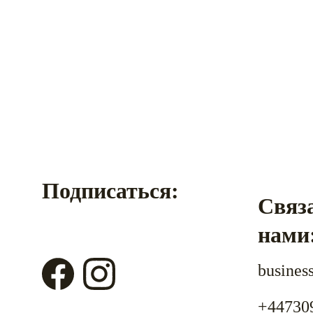
Подписаться:
Связа
нами
busines
+44730